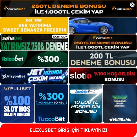
×
ELEXUSBET GİRİŞ İÇİN TIKLAYINIZ!