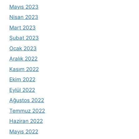
Mayıs 2023
Nisan 2023
Mart 2023
Şubat 2023
Ocak 2023
Aralık 2022
Kasım 2022
Ekim 2022
Eylül 2022
Ağustos 2022
Temmuz 2022
Haziran 2022
Mayıs 2022