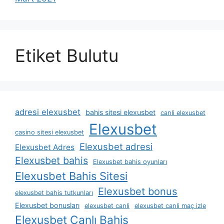
Etiket Bulutu
adresi elexusbet
bahis sitesi elexusbet
canli elexusbet
Elexusbet
casino sitesi elexusbet
Elexusbet adresi
Elexusbet Adres
Elexusbet bahis
Elexusbet bahis oyunları
Elexusbet Bahis Sitesi
Elexusbet bonus
elexusbet bahis tutkunları
Elexusbet bonusları
elexusbet canli
elexusbet canli maç izle
Elexusbet Canlı Bahis