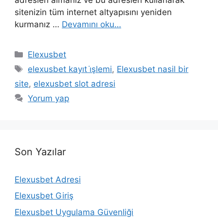
sitenizin tüm internet altyapısını yeniden
kurmanız …
Devamını oku…
Kategoriler
Elexusbet
Etiketler
elexusbet kayıt i̇şlemi
,
Elexusbet nasil bir
site
,
elexusbet slot adresi
Yorum yap
Son Yazılar
Elexusbet Adresi
Elexusbet Giriş
Elexusbet Uygulama Güvenliği