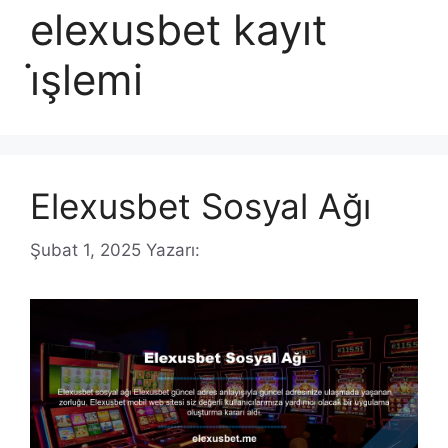
elexusbet kayıt
i̇şlemi
Elexusbet Sosyal Ağı
Şubat 1, 2025
Yazarı: