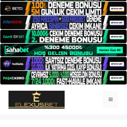
İçeriğe
atla
Menü