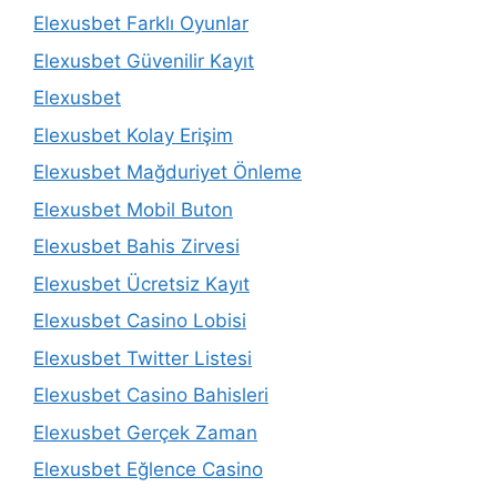
Elexusbet Farklı Oyunlar
Elexusbet Güvenilir Kayıt
Elexusbet
Elexusbet Kolay Erişim
Elexusbet Mağduriyet Önleme
Elexusbet Mobil Buton
Elexusbet Bahis Zirvesi
Elexusbet Ücretsiz Kayıt
Elexusbet Casino Lobisi
Elexusbet Twitter Listesi
Elexusbet Casino Bahisleri
Elexusbet Gerçek Zaman
Elexusbet Eğlence Casino