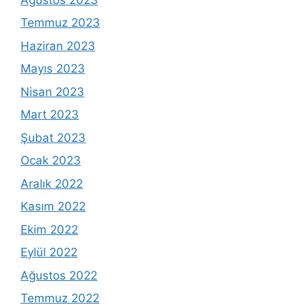
Temmuz 2023
Haziran 2023
Mayıs 2023
Nisan 2023
Mart 2023
Şubat 2023
Ocak 2023
Aralık 2022
Kasım 2022
Ekim 2022
Eylül 2022
Ağustos 2022
Temmuz 2022