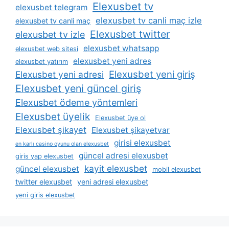
Elexusbet tv
elexusbet telegram
elexusbet tv canli maç izle
elexusbet tv canli maç
Elexusbet twitter
elexusbet tv izle
elexusbet whatsapp
elexusbet web sitesi
elexusbet yeni adres
elexusbet yatırım
Elexusbet yeni giriş
Elexusbet yeni adresi
Elexusbet yeni güncel giriş
Elexusbet ödeme yöntemleri
Elexusbet üyelik
Elexusbet üye ol
Elexusbet şikayet
Elexusbet şikayetvar
girisi elexusbet
en karlı casino oyunu olan elexusbet
güncel adresi elexusbet
giris yap elexusbet
kayit elexusbet
güncel elexusbet
mobil elexusbet
twitter elexusbet
yeni adresi elexusbet
yeni giris elexusbet