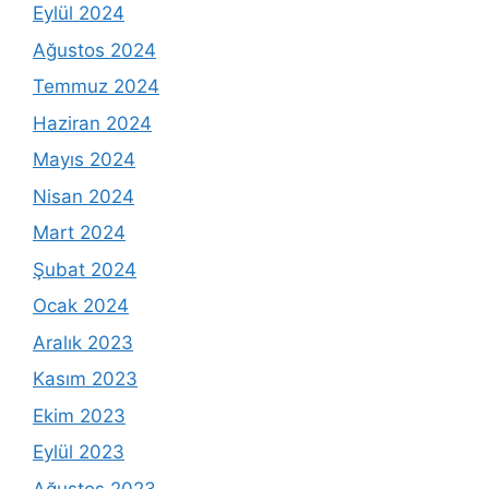
Eylül 2024
Ağustos 2024
Temmuz 2024
Haziran 2024
Mayıs 2024
Nisan 2024
Mart 2024
Şubat 2024
Ocak 2024
Aralık 2023
Kasım 2023
Ekim 2023
Eylül 2023
Ağustos 2023