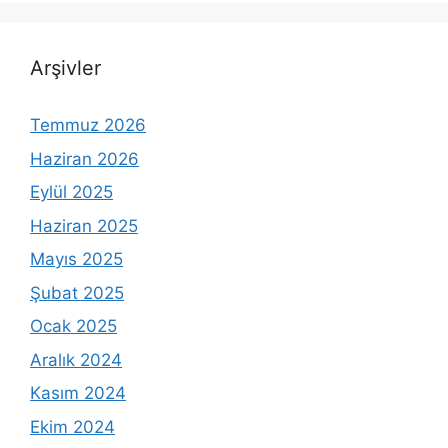
Arşivler
Temmuz 2026
Haziran 2026
Eylül 2025
Haziran 2025
Mayıs 2025
Şubat 2025
Ocak 2025
Aralık 2024
Kasım 2024
Ekim 2024