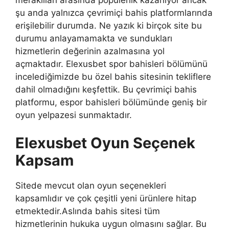
şu anda yalnızca çevrimiçi bahis platformlarında
erişilebilir durumda. Ne yazık ki birçok site bu
durumu anlayamamakta ve sundukları
hizmetlerin değerinin azalmasına yol
açmaktadır. Elexusbet spor bahisleri bölümünü
incelediğimizde bu özel bahis sitesinin tekliflere
dahil olmadığını keşfettik. Bu çevrimiçi bahis
platformu, espor bahisleri bölümünde geniş bir
oyun yelpazesi sunmaktadır.
Elexusbet Oyun Seçenek
Kapsam
Sitede mevcut olan oyun seçenekleri
kapsamlıdır ve çok çeşitli yeni ürünlere hitap
etmektedir.Aslında bahis sitesi tüm
hizmetlerinin hukuka uygun olmasını sağlar. Bu