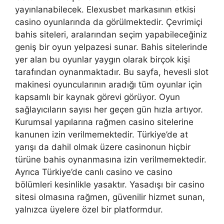
yayınlanabilecek. Elexusbet markasının etkisi
casino oyunlarında da görülmektedir. Çevrimiçi
bahis siteleri, aralarından seçim yapabileceğiniz
geniş bir oyun yelpazesi sunar. Bahis sitelerinde
yer alan bu oyunlar yaygın olarak birçok kişi
tarafından oynanmaktadır. Bu sayfa, hevesli slot
makinesi oyuncularının aradığı tüm oyunlar için
kapsamlı bir kaynak görevi görüyor. Oyun
sağlayıcıların sayısı her geçen gün hızla artıyor.
Kurumsal yapılarına rağmen casino sitelerine
kanunen izin verilmemektedir. Türkiye’de at
yarışı da dahil olmak üzere casinonun hiçbir
türüne bahis oynanmasına izin verilmemektedir.
Ayrıca Türkiye’de canlı casino ve casino
bölümleri kesinlikle yasaktır. Yasadışı bir casino
sitesi olmasına rağmen, güvenilir hizmet sunan,
yalnızca üyelere özel bir platformdur.