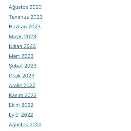
Ağustos 2023
Temmuz 2023
Haziran 2023
Mayıs 2023
Nisan 2023
Mart 2023
Şubat 2023
Ocak 2023
Aralık 2022
Kasım 2022
Ekim 2022
Eylül 2022
Ağustos 2022