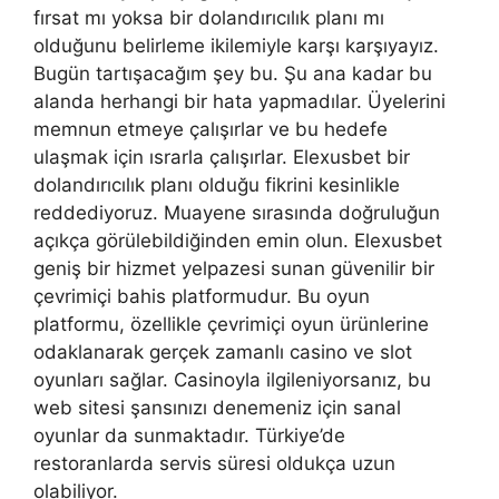
fırsat mı yoksa bir dolandırıcılık planı mı
olduğunu belirleme ikilemiyle karşı karşıyayız.
Bugün tartışacağım şey bu. Şu ana kadar bu
alanda herhangi bir hata yapmadılar. Üyelerini
memnun etmeye çalışırlar ve bu hedefe
ulaşmak için ısrarla çalışırlar. Elexusbet bir
dolandırıcılık planı olduğu fikrini kesinlikle
reddediyoruz. Muayene sırasında doğruluğun
açıkça görülebildiğinden emin olun. Elexusbet
geniş bir hizmet yelpazesi sunan güvenilir bir
çevrimiçi bahis platformudur. Bu oyun
platformu, özellikle çevrimiçi oyun ürünlerine
odaklanarak gerçek zamanlı casino ve slot
oyunları sağlar. Casinoyla ilgileniyorsanız, bu
web sitesi şansınızı denemeniz için sanal
oyunlar da sunmaktadır. Türkiye’de
restoranlarda servis süresi oldukça uzun
olabiliyor.