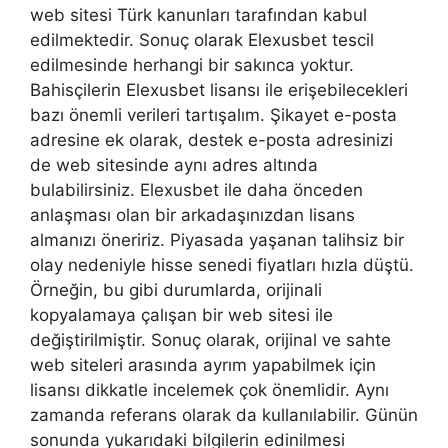
web sitesi Türk kanunları tarafından kabul
edilmektedir. Sonuç olarak Elexusbet tescil
edilmesinde herhangi bir sakınca yoktur.
Bahisçilerin Elexusbet lisansı ile erişebilecekleri
bazı önemli verileri tartışalım. Şikayet e-posta
adresine ek olarak, destek e-posta adresinizi
de web sitesinde aynı adres altında
bulabilirsiniz. Elexusbet ile daha önceden
anlaşması olan bir arkadaşınızdan lisans
almanızı öneririz. Piyasada yaşanan talihsiz bir
olay nedeniyle hisse senedi fiyatları hızla düştü.
Örneğin, bu gibi durumlarda, orijinali
kopyalamaya çalışan bir web sitesi ile
değiştirilmiştir. Sonuç olarak, orijinal ve sahte
web siteleri arasında ayrım yapabilmek için
lisansı dikkatle incelemek çok önemlidir. Aynı
zamanda referans olarak da kullanılabilir. Günün
sonunda yukarıdaki bilgilerin edinilmesi