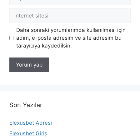
posta
İnternet
sitesi
Daha sonraki yorumlarımda kullanılması için
adım, e-posta adresim ve site adresim bu
tarayıcıya kaydedilsin.
Son Yazılar
Elexusbet Adresi
Elexusbet Giriş