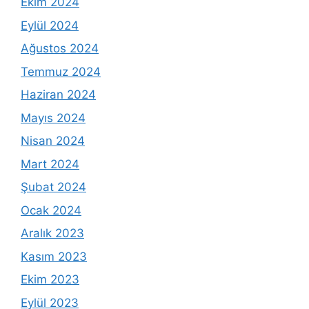
Ekim 2024
Eylül 2024
Ağustos 2024
Temmuz 2024
Haziran 2024
Mayıs 2024
Nisan 2024
Mart 2024
Şubat 2024
Ocak 2024
Aralık 2023
Kasım 2023
Ekim 2023
Eylül 2023