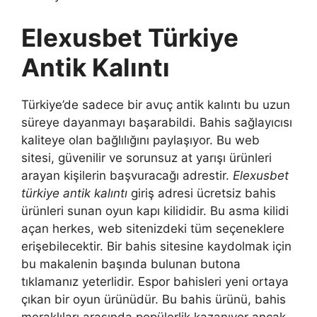
Elexusbet Türkiye
Antik Kalıntı
Türkiye’de sadece bir avuç antik kalıntı bu uzun
süreye dayanmayı başarabildi. Bahis sağlayıcısı
kaliteye olan bağlılığını paylaşıyor. Bu web
sitesi, güvenilir ve sorunsuz at yarışı ürünleri
arayan kişilerin başvuracağı adrestir.
Elexusbet
türkiye antik kalıntı
giriş adresi ücretsiz bahis
ürünleri sunan oyun kapı kilididir. Bu asma kilidi
açan herkes, web sitenizdeki tüm seçeneklere
erişebilecektir. Bir bahis sitesine kaydolmak için
bu makalenin başında bulunan butona
tıklamanız yeterlidir. Espor bahisleri yeni ortaya
çıkan bir oyun ürünüdür. Bu bahis ürünü, bahis
meraklıları arasında popülerlik kazanıyor ancak