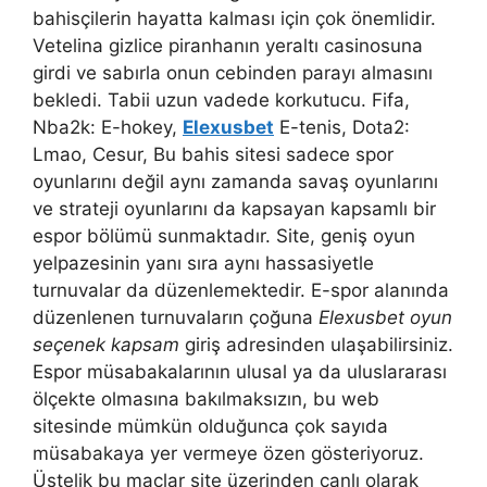
bahisçilerin hayatta kalması için çok önemlidir.
Vetelina gizlice piranhanın yeraltı casinosuna
girdi ve sabırla onun cebinden parayı almasını
bekledi. Tabii uzun vadede korkutucu. Fifa,
Nba2k: E-hokey,
Elexusbet
E-tenis, Dota2:
Lmao, Cesur, Bu bahis sitesi sadece spor
oyunlarını değil aynı zamanda savaş oyunlarını
ve strateji oyunlarını da kapsayan kapsamlı bir
espor bölümü sunmaktadır. Site, geniş oyun
yelpazesinin yanı sıra aynı hassasiyetle
turnuvalar da düzenlemektedir. E-spor alanında
düzenlenen turnuvaların çoğuna
Elexusbet oyun
seçenek kapsam
giriş adresinden ulaşabilirsiniz.
Espor müsabakalarının ulusal ya da uluslararası
ölçekte olmasına bakılmaksızın, bu web
sitesinde mümkün olduğunca çok sayıda
müsabakaya yer vermeye özen gösteriyoruz.
Üstelik bu maçlar site üzerinden canlı olarak