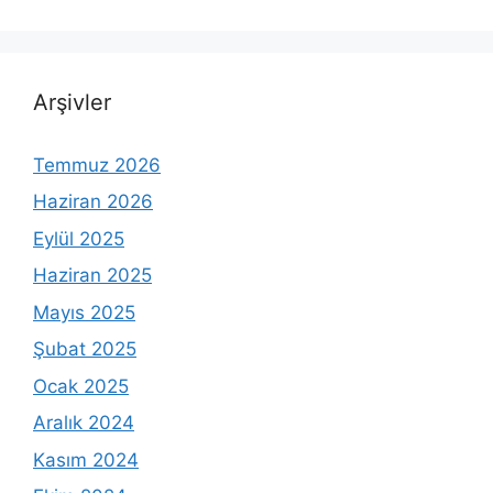
Arşivler
Temmuz 2026
Haziran 2026
Eylül 2025
Haziran 2025
Mayıs 2025
Şubat 2025
Ocak 2025
Aralık 2024
Kasım 2024