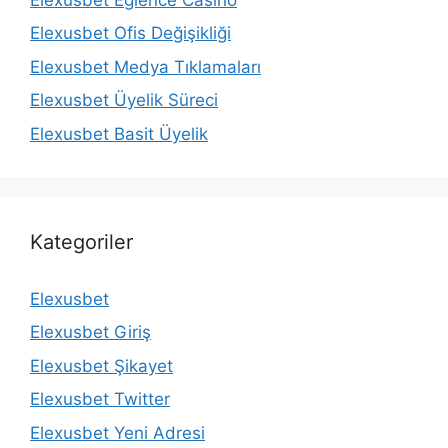
Elexusbet Ofis Değişikliği
Elexusbet Medya Tıklamaları
Elexusbet Üyelik Süreci
Elexusbet Basit Üyelik
Kategoriler
Elexusbet
Elexusbet Giriş
Elexusbet Şikayet
Elexusbet Twitter
Elexusbet Yeni Adresi