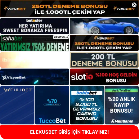
×
ELEXUSBET GİRİŞ İÇİN TIKLAYINIZ!