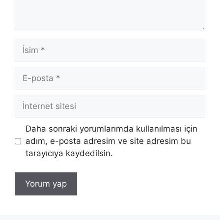
İsim
E-
posta
İnternet
sitesi
Daha sonraki yorumlarımda kullanılması için
adım, e-posta adresim ve site adresim bu
tarayıcıya kaydedilsin.