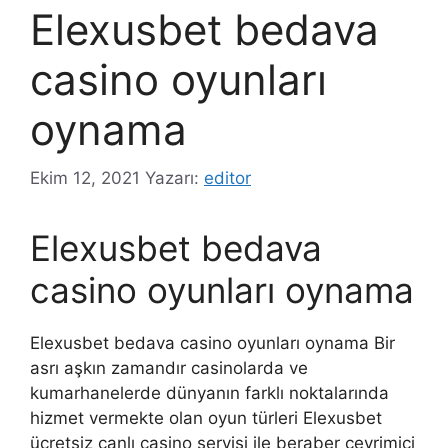
Elexusbet bedava
casino oyunları
oynama
Ekim 12, 2021
Yazarı:
editor
Elexusbet bedava
casino oyunları oynama
Elexusbet bedava casino oyunları oynama Bir
asrı aşkın zamandır casinolarda ve
kumarhanelerde dünyanın farklı noktalarında
hizmet vermekte olan oyun türleri Elexusbet
ücretsiz canlı casino servisi ile beraber çevrimiçi