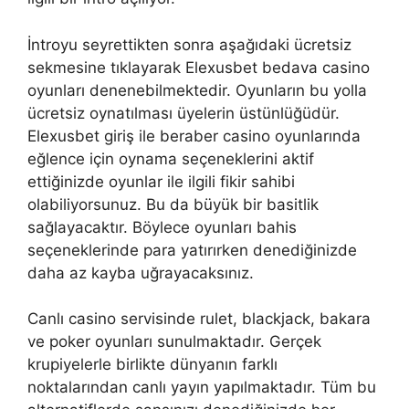
İntroyu seyrettikten sonra aşağıdaki ücretsiz
sekmesine tıklayarak Elexusbet bedava casino
oyunları denenebilmektedir. Oyunların bu yolla
ücretsiz oynatılması üyelerin üstünlüğüdür.
Elexusbet giriş ile beraber casino oyunlarında
eğlence için oynama seçeneklerini aktif
ettiğinizde oyunlar ile ilgili fikir sahibi
olabiliyorsunuz. Bu da büyük bir basitlik
sağlayacaktır. Böylece oyunları bahis
seçeneklerinde para yatırırken denediğinizde
daha az kayba uğrayacaksınız.
Canlı casino servisinde rulet, blackjack, bakara
ve poker oyunları sunulmaktadır. Gerçek
krupiyelerle birlikte dünyanın farklı
noktalarından canlı yayın yapılmaktadır. Tüm bu