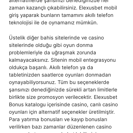
alternatiflerde şansınızı denediğinizde her
zaman kazançlı çıkabilirsiniz. Elexusbet mobil
giriş yaparak bunların tamamını akıllı telefon
teknolojisi ile de oynamanız mümkün.
Üstelik diğer bahis sitelerinde ve casino
sitelerinde olduğu gibi oyun donma
problemleriyle da uğraşmak zorunda
kalmayacaksınız. Sitenin mobil entegrasyonu
oldukça başarılı. Akıllı telefon ya da
tabletinizden saatlerce oyunları donmadan
oynayabiliyorsunuz. Tüm bu seçeneklerde
şansınızı denediğinizde sürekli artan limitlerle
birlikte size promosyon verilecektir. Elexusbet
Bonus katalogu içerisinde casino, canlı casino
oyunları için alternatif seçenekler üretilmiştir.
Para yatırma bonusları ve kayıp bonusları
verilirken bazı zamanlar düzenlenen casino