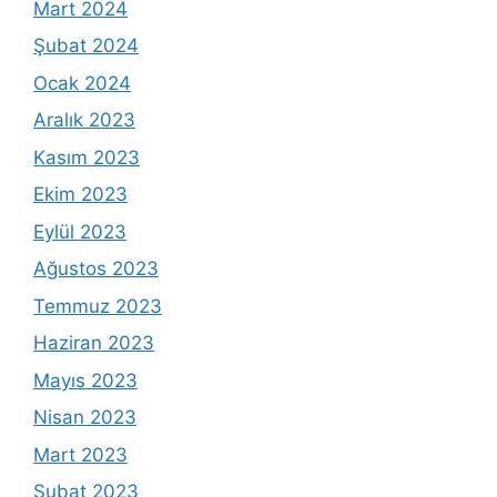
Mart 2024
Şubat 2024
Ocak 2024
Aralık 2023
Kasım 2023
Ekim 2023
Eylül 2023
Ağustos 2023
Temmuz 2023
Haziran 2023
Mayıs 2023
Nisan 2023
Mart 2023
Şubat 2023