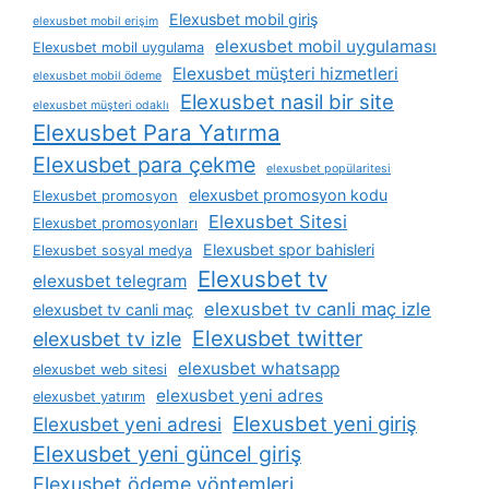
Elexusbet mobil giriş
elexusbet mobil erişim
elexusbet mobil uygulaması
Elexusbet mobil uygulama
Elexusbet müşteri hizmetleri
elexusbet mobil ödeme
Elexusbet nasil bir site
elexusbet müşteri odaklı
Elexusbet Para Yatırma
Elexusbet para çekme
elexusbet popülaritesi
elexusbet promosyon kodu
Elexusbet promosyon
Elexusbet Sitesi
Elexusbet promosyonları
Elexusbet spor bahisleri
Elexusbet sosyal medya
Elexusbet tv
elexusbet telegram
elexusbet tv canli maç izle
elexusbet tv canli maç
Elexusbet twitter
elexusbet tv izle
elexusbet whatsapp
elexusbet web sitesi
elexusbet yeni adres
elexusbet yatırım
Elexusbet yeni giriş
Elexusbet yeni adresi
Elexusbet yeni güncel giriş
Elexusbet ödeme yöntemleri