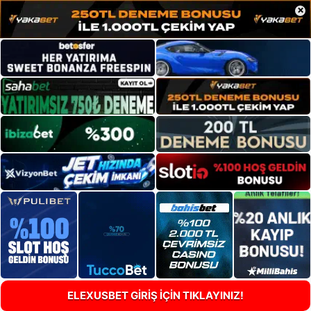
×
ELEXUSBET GİRİŞ İÇİN TIKLAYINIZ!