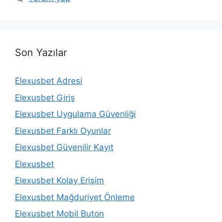
Son Yazılar
Elexusbet Adresi
Elexusbet Giriş
Elexusbet Uygulama Güvenliği
Elexusbet Farklı Oyunlar
Elexusbet Güvenilir Kayıt
Elexusbet
Elexusbet Kolay Erişim
Elexusbet Mağduriyet Önleme
Elexusbet Mobil Buton