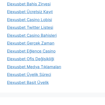
Elexusbet Bahis Zirvesi
Elexusbet Ücretsiz Kayıt
Elexusbet Casino Lobisi
Elexusbet Twitter Listesi
Elexusbet Casino Bahisleri
Elexusbet Gerçek Zaman
Elexusbet Eğlence Casino
Elexusbet Ofis Değişikliği
Elexusbet Medya Tıklamaları
Elexusbet Üyelik Süreci
Elexusbet Basit Üyelik