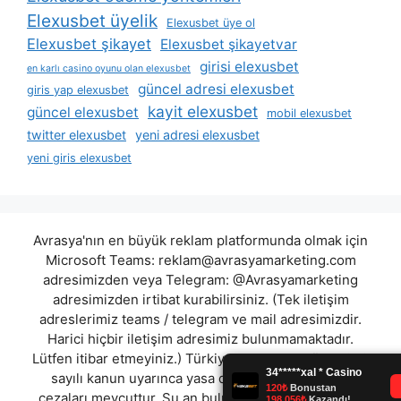
Elexusbet üyelik
Elexusbet üye ol
Elexusbet şikayet
Elexusbet şikayetvar
girisi elexusbet
en karlı casino oyunu olan elexusbet
güncel adresi elexusbet
giris yap elexusbet
kayit elexusbet
güncel elexusbet
mobil elexusbet
twitter elexusbet
yeni adresi elexusbet
yeni giris elexusbet
Avrasya'nın en büyük reklam platformunda olmak için
Microsoft Teams:
reklam@avrasyamarketing.com
adresimizden veya Telegram: @Avrasyamarketing
adresimizden irtibat kurabilirsiniz. (Tek iletişim
adreslerimiz teams / telegram ve mail adresimizdir.
Harici hiçbir iletişim adresimiz bulunmamaktadır.
Lütfen itibar etmeyiniz.) Türkiye yasalarına göre 7258
sayılı kanun uyarınca yasa dışı bahis oynamanın
cezaları mevcuttur. Şu an bulunduğunuz site hiç bir