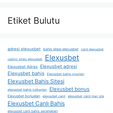
Etiket Bulutu
adresi elexusbet
bahis sitesi elexusbet
canli elexusbet
Elexusbet
casino sitesi elexusbet
Elexusbet adresi
Elexusbet Adres
Elexusbet bahis
Elexusbet bahis oyunları
Elexusbet Bahis Sitesi
Elexusbet bonus
elexusbet bahis tutkunları
Elexusbet bonusları
elexusbet canli
elexusbet canli maç izle
Elexusbet Canlı Bahis
elexusbet canlı bahis seçenekleri