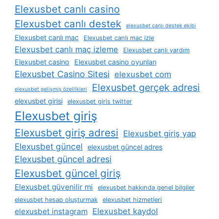
Elexusbet canlı casino
Elexusbet canlı destek
elexusbet canlı destek ekibi
Elexusbet canlı maç
Elexusbet canlı maç izle
Elexusbet canlı maç izleme
Elexusbet canlı yardım
Elexusbet casino
Elexusbet casino oyunları
Elexusbet Casino Sitesi
elexusbet com
Elexusbet gerçek adresi
elexusbet gelişmiş özellikleri
elexusbet girisi
elexusbet giris twitter
Elexusbet giriş
Elexusbet giriş adresi
Elexusbet giriş yap
Elexusbet güncel
elexusbet güncel adres
Elexusbet güncel adresi
Elexusbet güncel giriş
Elexusbet güvenilir mi
elexusbet hakkında genel bilgiler
elexusbet hesap oluşturmak
elexusbet hizmetleri
Elexusbet kaydol
elexusbet instagram