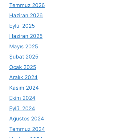
Temmuz 2026
Haziran 2026
Eylül 2025
Haziran 2025
Mayıs 2025
Şubat 2025
Ocak 2025
Aralık 2024
Kasım 2024
Ekim 2024
Eylül 2024
Ağustos 2024
Temmuz 2024