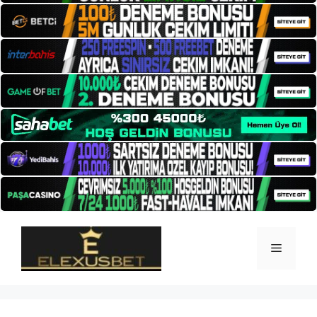
İçeriğe
atla
Menü