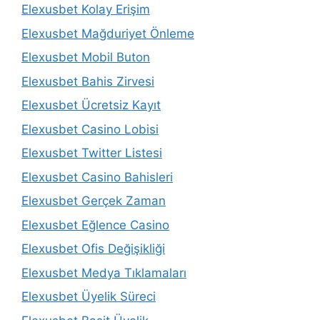
Elexusbet Kolay Erişim
Elexusbet Mağduriyet Önleme
Elexusbet Mobil Buton
Elexusbet Bahis Zirvesi
Elexusbet Ücretsiz Kayıt
Elexusbet Casino Lobisi
Elexusbet Twitter Listesi
Elexusbet Casino Bahisleri
Elexusbet Gerçek Zaman
Elexusbet Eğlence Casino
Elexusbet Ofis Değişikliği
Elexusbet Medya Tıklamaları
Elexusbet Üyelik Süreci