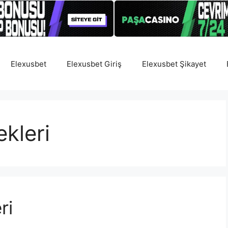
Elexusbet
Elexusbet Giriş
Elexusbet Şikayet
kleri
ri