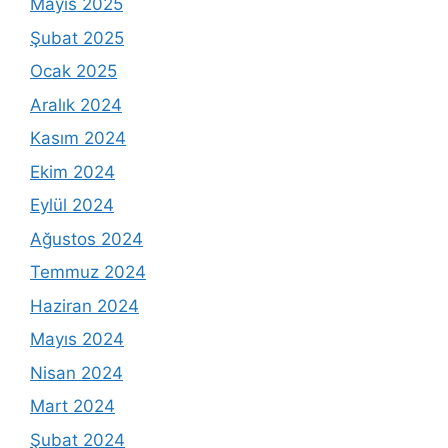
Mayıs 2025
Şubat 2025
Ocak 2025
Aralık 2024
Kasım 2024
Ekim 2024
Eylül 2024
Ağustos 2024
Temmuz 2024
Haziran 2024
Mayıs 2024
Nisan 2024
Mart 2024
Şubat 2024