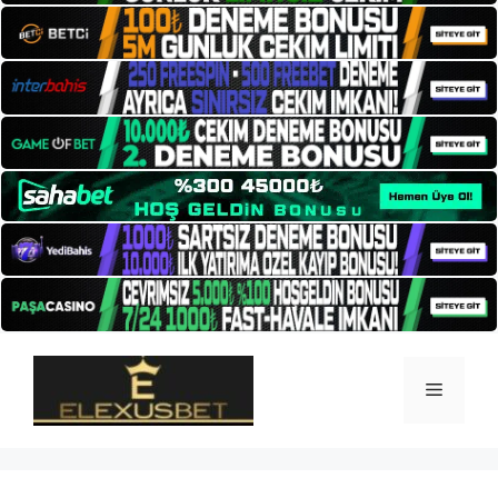
İçeriğe
atla
Menü