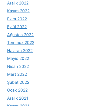
Aralık 2022
Kasım 2022
Ekim 2022
Eylül 2022
Ağustos 2022
Temmuz 2022
Haziran 2022
Mayıs 2022
Nisan 2022
Mart 2022
Şubat 2022
Ocak 2022
Aralık 2021