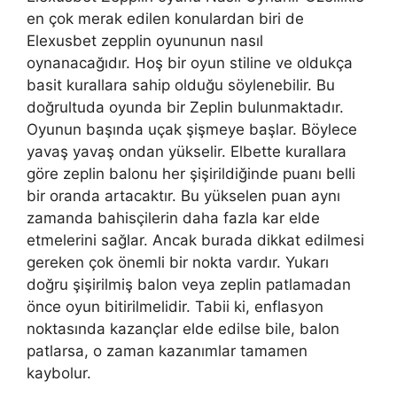
en çok merak edilen konulardan biri de
Elexusbet zepplin oyununun nasıl
oynanacağıdır. Hoş bir oyun stiline ve oldukça
basit kurallara sahip olduğu söylenebilir. Bu
doğrultuda oyunda bir Zeplin bulunmaktadır.
Oyunun başında uçak şişmeye başlar. Böylece
yavaş yavaş ondan yükselir. Elbette kurallara
göre zeplin balonu her şişirildiğinde puanı belli
bir oranda artacaktır. Bu yükselen puan aynı
zamanda bahisçilerin daha fazla kar elde
etmelerini sağlar. Ancak burada dikkat edilmesi
gereken çok önemli bir nokta vardır. Yukarı
doğru şişirilmiş balon veya zeplin patlamadan
önce oyun bitirilmelidir. Tabii ki, enflasyon
noktasında kazançlar elde edilse bile, balon
patlarsa, o zaman kazanımlar tamamen
kaybolur.