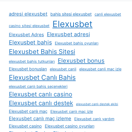
adresi elexusbet
bahis sitesi elexusbet
canli elexusbet
Elexusbet
casino sitesi elexusbet
Elexusbet adresi
Elexusbet Adres
Elexusbet bahis
Elexusbet bahis oyunları
Elexusbet Bahis Sitesi
Elexusbet bonus
elexusbet bahis tutkunları
Elexusbet bonusları
elexusbet canli
elexusbet canli maç izle
Elexusbet Canlı Bahis
elexusbet canlı bahis seçenekleri
Elexusbet canlı casino
Elexusbet canlı destek
elexusbet canlı destek ekibi
Elexusbet canlı maç
Elexusbet canlı maç izle
Elexusbet canlı maç izleme
Elexusbet canlı yardım
Elexusbet casino
Elexusbet casino oyunları