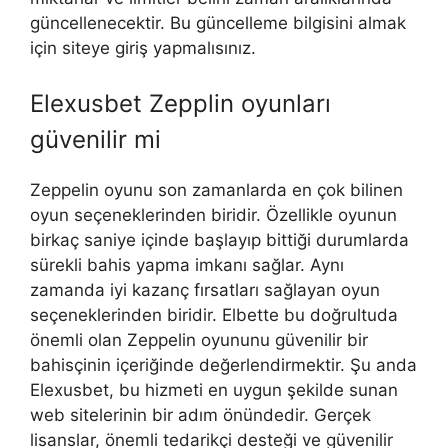
güncellenecektir. Bu güncelleme bilgisini almak
için siteye giriş yapmalısınız.
Elexusbet Zepplin oyunları
güvenilir mi
Zeppelin oyunu son zamanlarda en çok bilinen
oyun seçeneklerinden biridir. Özellikle oyunun
birkaç saniye içinde başlayıp bittiği durumlarda
sürekli bahis yapma imkanı sağlar. Aynı
zamanda iyi kazanç fırsatları sağlayan oyun
seçeneklerinden biridir. Elbette bu doğrultuda
önemli olan Zeppelin oyununu güvenilir bir
bahisçinin içeriğinde değerlendirmektir. Şu anda
Elexusbet, bu hizmeti en uygun şekilde sunan
web sitelerinin bir adım önündedir. Gerçek
lisanslar, önemli tedarikçi desteği ve güvenilir