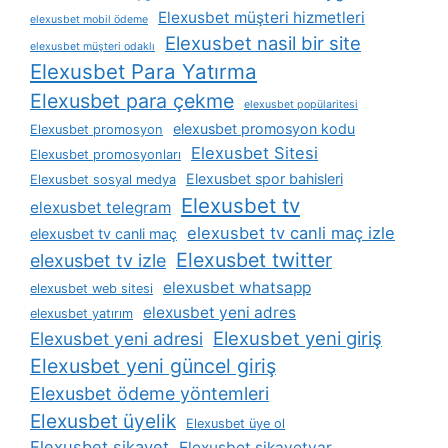
Elexusbet müşteri hizmetleri
elexusbet mobil ödeme
Elexusbet nasil bir site
elexusbet müşteri odaklı
Elexusbet Para Yatırma
Elexusbet para çekme
elexusbet popülaritesi
elexusbet promosyon kodu
Elexusbet promosyon
Elexusbet Sitesi
Elexusbet promosyonları
Elexusbet spor bahisleri
Elexusbet sosyal medya
Elexusbet tv
elexusbet telegram
elexusbet tv canli maç izle
elexusbet tv canli maç
Elexusbet twitter
elexusbet tv izle
elexusbet whatsapp
elexusbet web sitesi
elexusbet yeni adres
elexusbet yatırım
Elexusbet yeni giriş
Elexusbet yeni adresi
Elexusbet yeni güncel giriş
Elexusbet ödeme yöntemleri
Elexusbet üyelik
Elexusbet üye ol
Elexusbet şikayet
Elexusbet şikayetvar