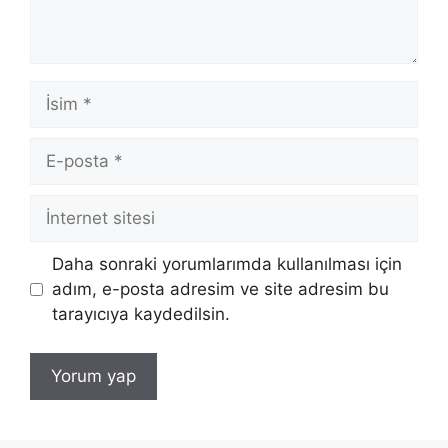
İsim
E-
posta
İnternet
sitesi
Daha sonraki yorumlarımda kullanılması için
adım, e-posta adresim ve site adresim bu
tarayıcıya kaydedilsin.