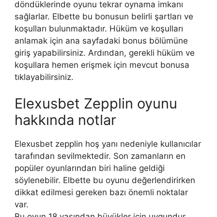
döndüklerinde oyunu tekrar oynama imkanı
sağlarlar. Elbette bu bonusun belirli şartları ve
koşulları bulunmaktadır. Hüküm ve koşulları
anlamak için ana sayfadaki bonus bölümüne
giriş yapabilirsiniz. Ardından, gerekli hüküm ve
koşullara hemen erişmek için mevcut bonusa
tıklayabilirsiniz.
Elexusbet Zepplin oyunu
hakkında notlar
Elexusbet zepplin hoş yanı nedeniyle kullanıcılar
tarafından sevilmektedir. Son zamanların en
popüler oyunlarından biri haline geldiği
söylenebilir. Elbette bu oyunu değerlendirirken
dikkat edilmesi gereken bazı önemli noktalar
var.
Bu oyun 18 yaşından büyükler için uygundur.