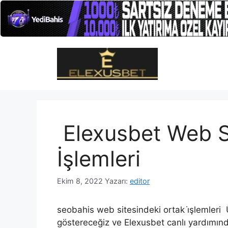
İçeriğe
atla
Elexusbet Web S
İşlemleri
Ekim 8, 2022
Yazarı:
editor
seobahis web sitesindeki ortak i̇şlemleri
göstereceğiz ve Elexusbet canlı yardımında