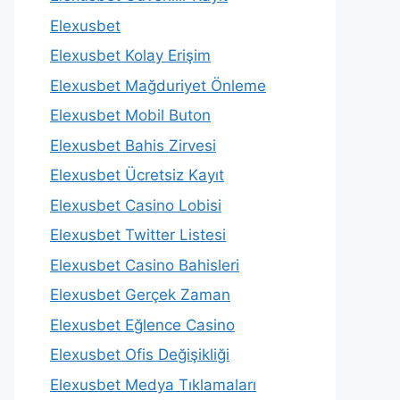
Elexusbet
Elexusbet Kolay Erişim
Elexusbet Mağduriyet Önleme
Elexusbet Mobil Buton
Elexusbet Bahis Zirvesi
Elexusbet Ücretsiz Kayıt
Elexusbet Casino Lobisi
Elexusbet Twitter Listesi
Elexusbet Casino Bahisleri
Elexusbet Gerçek Zaman
Elexusbet Eğlence Casino
Elexusbet Ofis Değişikliği
Elexusbet Medya Tıklamaları