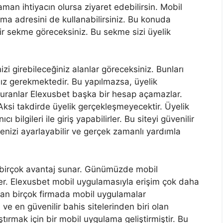
aman ihtiyacın olursa ziyaret edebilirsin. Mobil
çma adresini de kullanabilirsiniz. Bu konuda
 bir sekme göreceksiniz. Bu sekme sizi üyelik
izi girebileceğiniz alanlar göreceksiniz. Bunları
ız gerekmektedir. Bu yapılmazsa, üyelik
vuranlar Elexusbet başka bir hesap açamazlar.
 Aksi takdirde üyelik gerçekleşmeyecektir. Üyelik
ı bilgileri ile giriş yapabilirler. Bu siteyi güvenilir
tenizi ayarlayabilir ve gerçek zamanlı yardımla
a birçok avantaj sunar. Günümüzde mobil
r. Elexusbet mobil uygulamasıyla erişim çok daha
şan birçok firmada mobil uygulamalar
e en güvenilir bahis sitelerinden biri olan
aştırmak için bir mobil uygulama geliştirmiştir. Bu