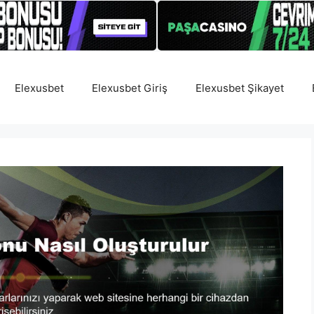
Elexusbet
Elexusbet Giriş
Elexusbet Şikayet