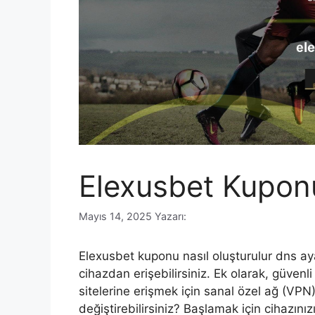
Elexusbet Kuponu
Mayıs 14, 2025
Yazarı:
Elexusbet kuponu nasıl oluşturulur dns aya
cihazdan erişebilirsiniz. Ek olarak, güven
sitelerine erişmek için sanal özel ağ (VPN) 
değiştirebilirsiniz? Başlamak için cihazını