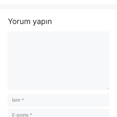
Yorum yapın
Yorum
İsim
E-