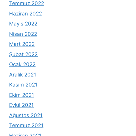
Temmuz 2022
Haziran 2022
Mayıs 2022
Nisan 2022
Mart 2022
Şubat 2022
Ocak 2022
Aralık 2021
Kasım 2021
Ekim 2021
Eylül 2021
Ağustos 2021
Temmuz 2021
Haziran 2021