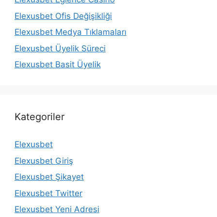
Elexusbet Ofis Değişikliği
Elexusbet Medya Tıklamaları
Elexusbet Üyelik Süreci
Elexusbet Basit Üyelik
Kategoriler
Elexusbet
Elexusbet Giriş
Elexusbet Şikayet
Elexusbet Twitter
Elexusbet Yeni Adresi