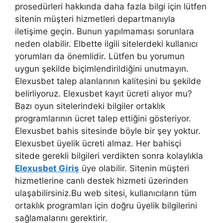
prosedürleri hakkında daha fazla bilgi için lütfen
sitenin müşteri hizmetleri departmanıyla
iletişime geçin. Bunun yapılmaması sorunlara
neden olabilir. Elbette ilgili sitelerdeki kullanıcı
yorumları da önemlidir. Lütfen bu yorumun
uygun şekilde biçimlendirildiğini unutmayın.
Elexusbet talep alanlarının kalitesini bu şekilde
belirliyoruz. Elexusbet kayıt ücreti alıyor mu?
Bazı oyun sitelerindeki bilgiler ortaklık
programlarının ücret talep ettiğini gösteriyor.
Elexusbet bahis sitesinde böyle bir şey yoktur.
Elexusbet üyelik ücreti almaz. Her bahisçi
sitede gerekli bilgileri verdikten sonra kolaylıkla
Elexusbet Giriş
üye olabilir. Sitenin müşteri
hizmetlerine canlı destek hizmeti üzerinden
ulaşabilirsiniz.Bu web sitesi, kullanıcıların tüm
ortaklık programları için doğru üyelik bilgilerini
sağlamalarını gerektirir.