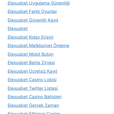
Elexusbet Uygulama Güvenliği
Elexusbet Farklı Oyunlar
Elexusbet Güvenilir Kayıt
Elexusbet
Elexusbet Kolay Erişim
Elexusbet Mağduriyet Önleme
Elexusbet Mobil Buton
Elexusbet Bahis Zirvesi
Elexusbet Ücretsiz Kayıt
Elexusbet Casino Lobisi
Elexusbet Twitter Listesi
Elexusbet Casino Bahisleri
Elexusbet Gerçek Zaman
Elexusbet Eğlence Casino