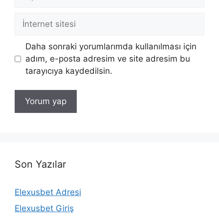
posta
İnternet
sitesi
Daha sonraki yorumlarımda kullanılması için
adım, e-posta adresim ve site adresim bu
tarayıcıya kaydedilsin.
Son Yazılar
Elexusbet Adresi
Elexusbet Giriş