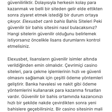
güvenilirliktir. Dolayısıyla herkesin kolay para
kazanmak ve belli bir siteden gelir elde ettikten
sonra ziyaret etmek istediği bir durum ortaya
çıkıyor.
Elexusbet canlı bahis
Bahis Siteleri Peki
güvenilir bir bahis sitesini nasıl bulacaksınız?
Hangi sitelerin güvenilir olduğunu belirlemek
istiyorsanız öncelikle lisans durumlarını kontrol
etmelisiniz.
Elexusbet, lisansların güvenilir isimler altında
verildiğinden emin olmalıdır. Çevrimiçi casino
siteleri, para çekme işlemlerinin hızlı ve güvenli
olmasını sağlamak için çeşitli ödeme yöntemleri
geliştirir. Banka havalesi ve nakit gibi ödeme
yöntemlerini kullanarak para kazanma fırsatları
vardır. Güvenilir bir bahis ortamında kazancınızı
hızlı bir şekilde nakde çevirdikten sonra yeni
bahislere geçebilirsiniz. Bir casino sitesinin mali