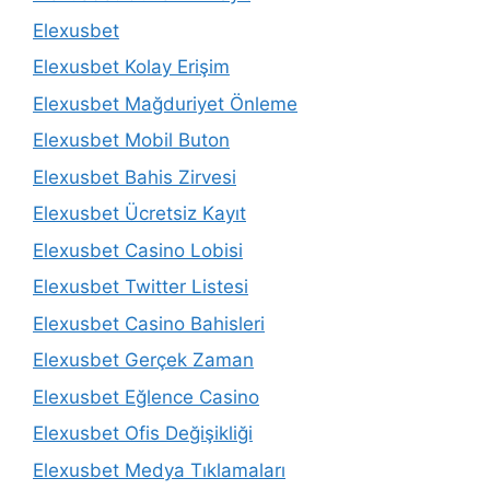
Elexusbet
Elexusbet Kolay Erişim
Elexusbet Mağduriyet Önleme
Elexusbet Mobil Buton
Elexusbet Bahis Zirvesi
Elexusbet Ücretsiz Kayıt
Elexusbet Casino Lobisi
Elexusbet Twitter Listesi
Elexusbet Casino Bahisleri
Elexusbet Gerçek Zaman
Elexusbet Eğlence Casino
Elexusbet Ofis Değişikliği
Elexusbet Medya Tıklamaları