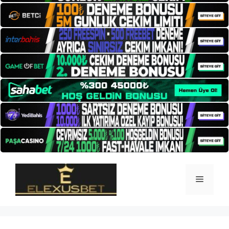
İçeriğe
atla
Menü