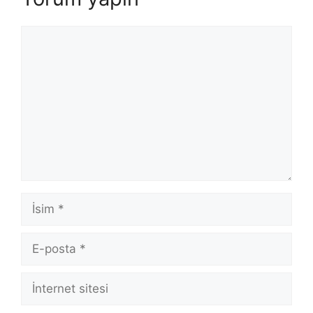
Yorum
İsim
E-
posta
İnternet
sitesi