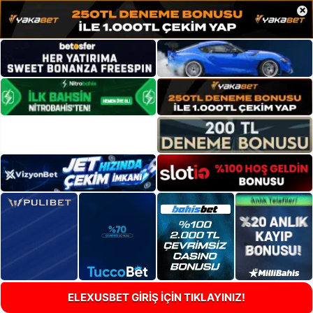
×
ELEXUSBET GİRİŞ İÇİN TIKLAYINIZ!