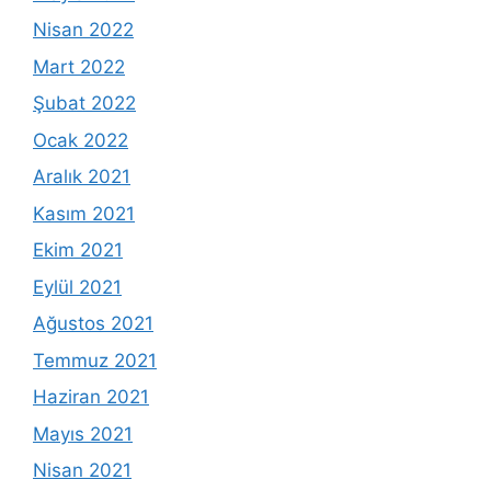
Nisan 2022
Mart 2022
Şubat 2022
Ocak 2022
Aralık 2021
Kasım 2021
Ekim 2021
Eylül 2021
Ağustos 2021
Temmuz 2021
Haziran 2021
Mayıs 2021
Nisan 2021