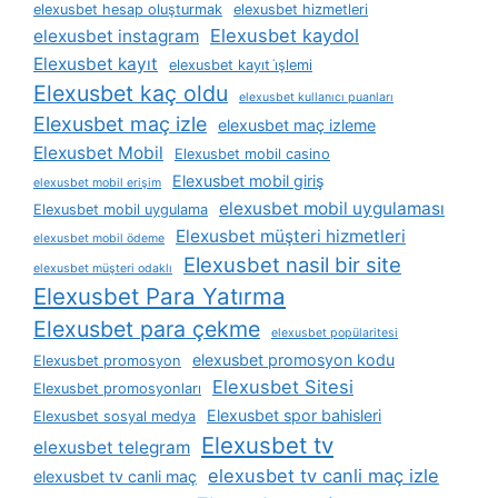
elexusbet hesap oluşturmak
elexusbet hizmetleri
Elexusbet kaydol
elexusbet instagram
Elexusbet kayıt
elexusbet kayıt i̇şlemi
Elexusbet kaç oldu
elexusbet kullanıcı puanları
Elexusbet maç izle
elexusbet maç izleme
Elexusbet Mobil
Elexusbet mobil casino
Elexusbet mobil giriş
elexusbet mobil erişim
elexusbet mobil uygulaması
Elexusbet mobil uygulama
Elexusbet müşteri hizmetleri
elexusbet mobil ödeme
Elexusbet nasil bir site
elexusbet müşteri odaklı
Elexusbet Para Yatırma
Elexusbet para çekme
elexusbet popülaritesi
elexusbet promosyon kodu
Elexusbet promosyon
Elexusbet Sitesi
Elexusbet promosyonları
Elexusbet spor bahisleri
Elexusbet sosyal medya
Elexusbet tv
elexusbet telegram
elexusbet tv canli maç izle
elexusbet tv canli maç