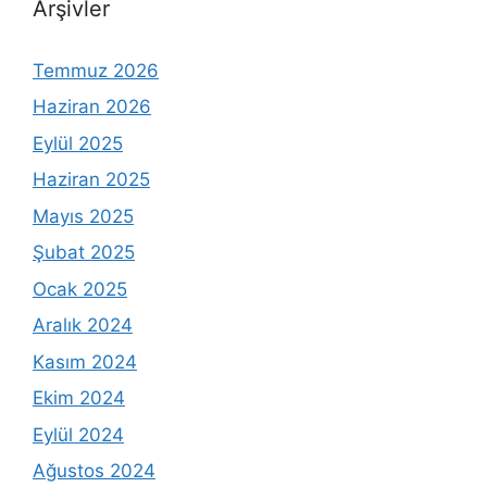
Arşivler
Temmuz 2026
Haziran 2026
Eylül 2025
Haziran 2025
Mayıs 2025
Şubat 2025
Ocak 2025
Aralık 2024
Kasım 2024
Ekim 2024
Eylül 2024
Ağustos 2024