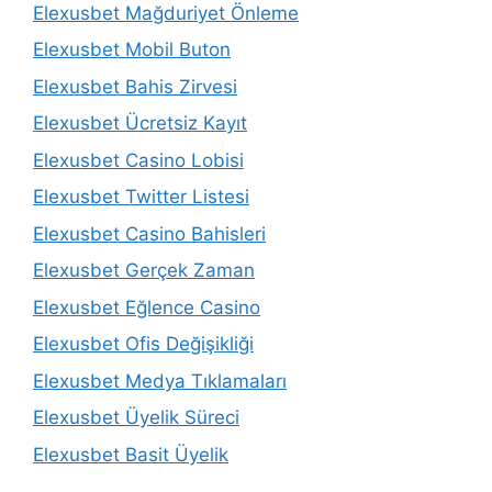
Elexusbet Mağduriyet Önleme
Elexusbet Mobil Buton
Elexusbet Bahis Zirvesi
Elexusbet Ücretsiz Kayıt
Elexusbet Casino Lobisi
Elexusbet Twitter Listesi
Elexusbet Casino Bahisleri
Elexusbet Gerçek Zaman
Elexusbet Eğlence Casino
Elexusbet Ofis Değişikliği
Elexusbet Medya Tıklamaları
Elexusbet Üyelik Süreci
Elexusbet Basit Üyelik