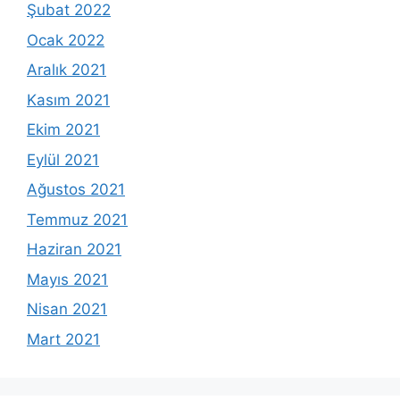
Şubat 2022
Ocak 2022
Aralık 2021
Kasım 2021
Ekim 2021
Eylül 2021
Ağustos 2021
Temmuz 2021
Haziran 2021
Mayıs 2021
Nisan 2021
Mart 2021