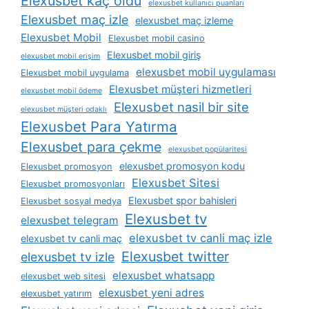
Elexusbet kaç oldu
elexusbet kullanıcı puanları
Elexusbet maç izle
elexusbet maç izleme
Elexusbet Mobil
Elexusbet mobil casino
Elexusbet mobil giriş
elexusbet mobil erişim
elexusbet mobil uygulaması
Elexusbet mobil uygulama
Elexusbet müşteri hizmetleri
elexusbet mobil ödeme
Elexusbet nasil bir site
elexusbet müşteri odaklı
Elexusbet Para Yatırma
Elexusbet para çekme
elexusbet popülaritesi
elexusbet promosyon kodu
Elexusbet promosyon
Elexusbet Sitesi
Elexusbet promosyonları
Elexusbet spor bahisleri
Elexusbet sosyal medya
Elexusbet tv
elexusbet telegram
elexusbet tv canli maç izle
elexusbet tv canli maç
Elexusbet twitter
elexusbet tv izle
elexusbet whatsapp
elexusbet web sitesi
elexusbet yeni adres
elexusbet yatırım