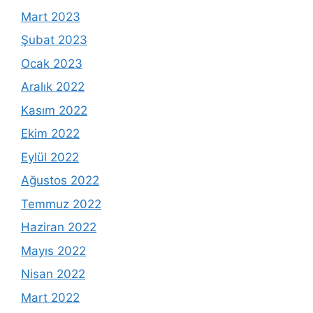
Mart 2023
Şubat 2023
Ocak 2023
Aralık 2022
Kasım 2022
Ekim 2022
Eylül 2022
Ağustos 2022
Temmuz 2022
Haziran 2022
Mayıs 2022
Nisan 2022
Mart 2022