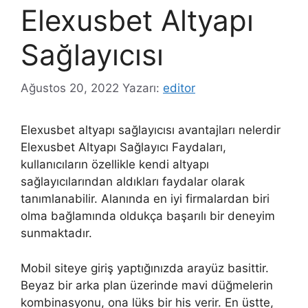
Elexusbet Altyapı
Sağlayıcısı
Ağustos 20, 2022
Yazarı:
editor
Elexusbet altyapı sağlayıcısı avantajları nelerdir
Elexusbet Altyapı Sağlayıcı Faydaları,
kullanıcıların özellikle kendi altyapı
sağlayıcılarından aldıkları faydalar olarak
tanımlanabilir. Alanında en iyi firmalardan biri
olma bağlamında oldukça başarılı bir deneyim
sunmaktadır.
Mobil siteye giriş yaptığınızda arayüz basittir.
Beyaz bir arka plan üzerinde mavi düğmelerin
kombinasyonu, ona lüks bir his verir. En üstte,