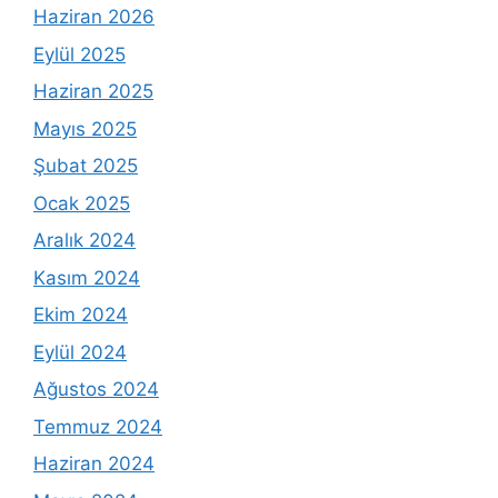
Haziran 2026
Eylül 2025
Haziran 2025
Mayıs 2025
Şubat 2025
Ocak 2025
Aralık 2024
Kasım 2024
Ekim 2024
Eylül 2024
Ağustos 2024
Temmuz 2024
Haziran 2024