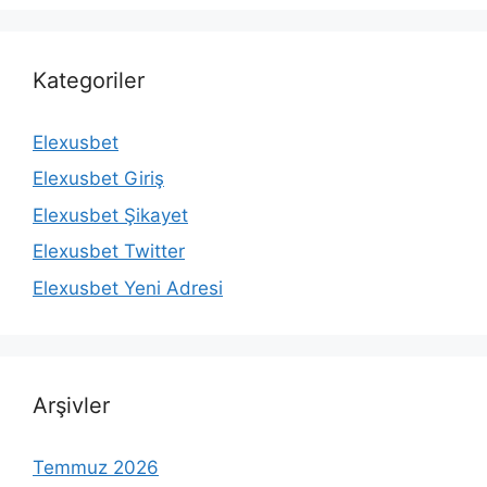
Kategoriler
Elexusbet
Elexusbet Giriş
Elexusbet Şikayet
Elexusbet Twitter
Elexusbet Yeni Adresi
Arşivler
Temmuz 2026