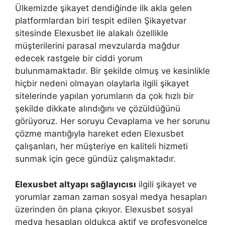
Ülkemizde şikayet dendiğinde ilk akla gelen
platformlardan biri tespit edilen Şikayetvar
sitesinde Elexusbet ile alakalı özellikle
müşterilerini parasal mevzularda mağdur
edecek rastgele bir ciddi yorum
bulunmamaktadır. Bir şekilde olmuş ve kesinlikle
hiçbir nedeni olmayan olaylarla ilgili şikayet
sitelerinde yapılan yorumların da çok hızlı bir
şekilde dikkate alındığını ve çözüldüğünü
görüyoruz. Her soruyu Cevaplama ve her sorunu
çözme mantığıyla hareket eden Elexusbet
çalışanları, her müşteriye en kaliteli hizmeti
sunmak için gece gündüz çalışmaktadır.
Elexusbet altyapı sağlayıcısı
ilgili şikayet ve
yorumlar zaman zaman sosyal medya hesapları
üzerinden ön plana çıkıyor. Elexusbet sosyal
medya hesapları oldukça aktif ve profesyonelce