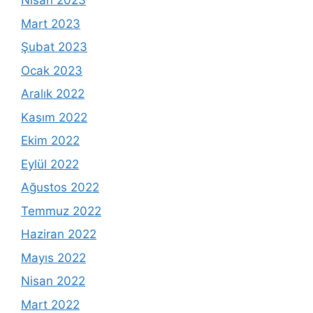
Nisan 2023
Mart 2023
Şubat 2023
Ocak 2023
Aralık 2022
Kasım 2022
Ekim 2022
Eylül 2022
Ağustos 2022
Temmuz 2022
Haziran 2022
Mayıs 2022
Nisan 2022
Mart 2022