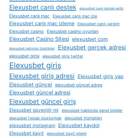
Elexusbet canlı destek
elexusbet canlı destek ekibi
Elexusbet canlı maç
Elexusbet canlı maç izle
Elexusbet canlı maç izleme
Elexusbet canlı yardım
Elexusbet casino
Elexusbet casino oyunları
Elexusbet Casino Sitesi
elexusbet com
Elexusbet gerçek adresi
elexusbet gelişmiş özellikleri
elexusbet girisi
elexusbet giris twitter
Elexusbet giriş
Elexusbet giriş adresi
Elexusbet giriş yap
Elexusbet güncel
elexusbet güncel adres
Elexusbet güncel adresi
Elexusbet güncel giriş
Elexusbet güvenilir mi
elexusbet hakkında genel bilgiler
elexusbet hesap oluşturmak
elexusbet hizmetleri
Elexusbet kaydol
elexusbet instagram
Elexusbet kayıt
elexusbet kayıt i̇şlemi