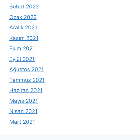
Şubat 2022
Ocak 2022
Aralık 2021
Kasım 2021
Ekim 2021
Eylül 2021
Ağustos 2021
Temmuz 2021
Haziran 2021
Mayıs 2021
Nisan 2021
Mart 2021