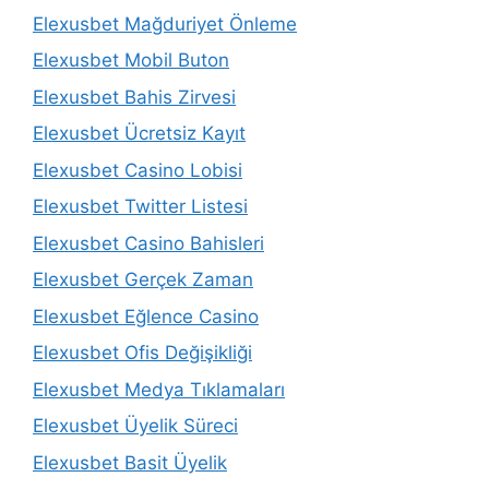
Elexusbet Mağduriyet Önleme
Elexusbet Mobil Buton
Elexusbet Bahis Zirvesi
Elexusbet Ücretsiz Kayıt
Elexusbet Casino Lobisi
Elexusbet Twitter Listesi
Elexusbet Casino Bahisleri
Elexusbet Gerçek Zaman
Elexusbet Eğlence Casino
Elexusbet Ofis Değişikliği
Elexusbet Medya Tıklamaları
Elexusbet Üyelik Süreci
Elexusbet Basit Üyelik