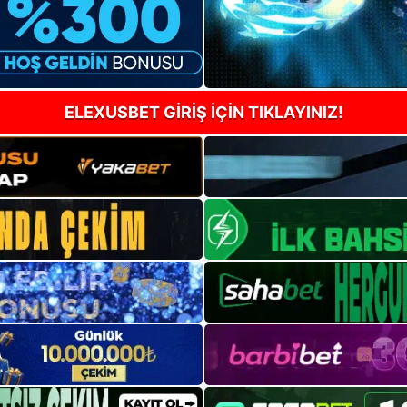
ELEXUSBET GİRİŞ İÇİN TIKLAYINIZ!