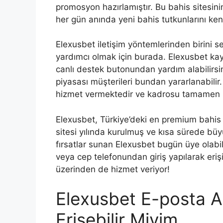
promosyon hazırlamıştır. Bu bahis sitesi
her gün anında yeni bahis tutkunlarını ke
Elexusbet iletişim yöntemlerinden birini s
yardımcı olmak için burada. Elexusbet ka
canlı destek butonundan yardım alabilirsi
piyasası müşterileri bundan yararlanabilir.
hizmet vermektedir ve kadrosu tamamen 
Elexusbet, Türkiye’deki en premium bahis 
sitesi yılında kurulmuş ve kısa sürede büyü
fırsatlar sunan Elexusbet bugün üye olabil
veya cep telefonundan giriş yapılarak eriş
üzerinden de hizmet veriyor!
Elexusbet E-posta A
Erişebilir Miyim