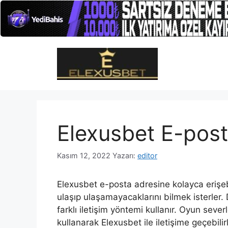
İçeriğe
atla
Elexusbet E-post
Kasım 12, 2022
Yazarı:
editor
Elexusbet e-posta adresine kolayca erişeb
ulaşıp ulaşamayacaklarını bilmek isterler.
farklı iletişim yöntemi kullanır. Oyun sever
kullanarak Elexusbet ile iletişime geçebilir