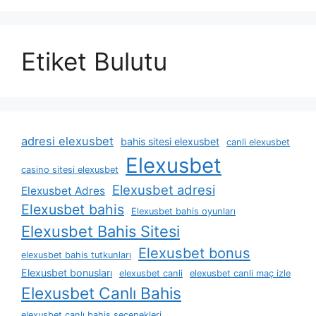
Etiket Bulutu
adresi elexusbet
bahis sitesi elexusbet
canli elexusbet
Elexusbet
casino sitesi elexusbet
Elexusbet adresi
Elexusbet Adres
Elexusbet bahis
Elexusbet bahis oyunları
Elexusbet Bahis Sitesi
Elexusbet bonus
elexusbet bahis tutkunları
Elexusbet bonusları
elexusbet canli
elexusbet canli maç izle
Elexusbet Canlı Bahis
elexusbet canlı bahis seçenekleri