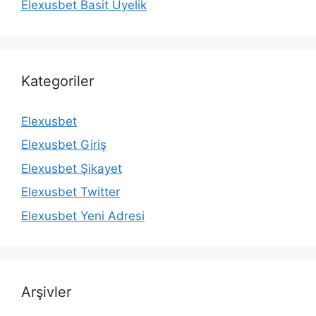
Elexusbet Basit Üyelik
Kategoriler
Elexusbet
Elexusbet Giriş
Elexusbet Şikayet
Elexusbet Twitter
Elexusbet Yeni Adresi
Arşivler