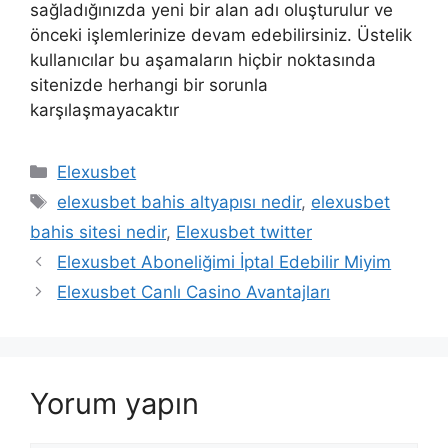
sağladığınızda yeni bir alan adı oluşturulur ve
önceki işlemlerinize devam edebilirsiniz. Üstelik
kullanıcılar bu aşamaların hiçbir noktasında
sitenizde herhangi bir sorunla
karşılaşmayacaktır
Kategoriler
Elexusbet
Etiketler
elexusbet bahis altyapısı nedir
,
elexusbet
bahis sitesi nedir
,
Elexusbet twitter
Elexusbet Aboneliğimi İptal Edebilir Miyim
Elexusbet Canlı Casino Avantajları
Yorum yapın