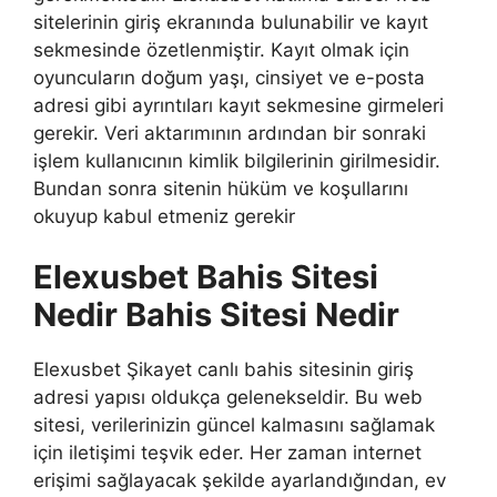
sitelerinin giriş ekranında bulunabilir ve kayıt
sekmesinde özetlenmiştir. Kayıt olmak için
oyuncuların doğum yaşı, cinsiyet ve e-posta
adresi gibi ayrıntıları kayıt sekmesine girmeleri
gerekir. Veri aktarımının ardından bir sonraki
işlem kullanıcının kimlik bilgilerinin girilmesidir.
Bundan sonra sitenin hüküm ve koşullarını
okuyup kabul etmeniz gerekir
Elexusbet Bahis Sitesi
Nedir Bahis Sitesi Nedir
Elexusbet Şikayet canlı bahis sitesinin giriş
adresi yapısı oldukça gelenekseldir. Bu web
sitesi, verilerinizin güncel kalmasını sağlamak
için iletişimi teşvik eder. Her zaman internet
erişimi sağlayacak şekilde ayarlandığından, ev