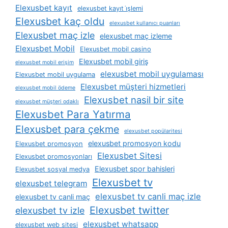
Elexusbet kayıt
elexusbet kayıt i̇şlemi
Elexusbet kaç oldu
elexusbet kullanıcı puanları
Elexusbet maç izle
elexusbet maç izleme
Elexusbet Mobil
Elexusbet mobil casino
Elexusbet mobil giriş
elexusbet mobil erişim
elexusbet mobil uygulaması
Elexusbet mobil uygulama
Elexusbet müşteri hizmetleri
elexusbet mobil ödeme
Elexusbet nasil bir site
elexusbet müşteri odaklı
Elexusbet Para Yatırma
Elexusbet para çekme
elexusbet popülaritesi
elexusbet promosyon kodu
Elexusbet promosyon
Elexusbet Sitesi
Elexusbet promosyonları
Elexusbet spor bahisleri
Elexusbet sosyal medya
Elexusbet tv
elexusbet telegram
elexusbet tv canli maç izle
elexusbet tv canli maç
Elexusbet twitter
elexusbet tv izle
elexusbet whatsapp
elexusbet web sitesi