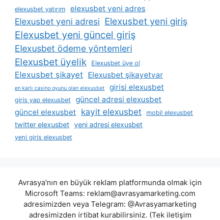
elexusbet yeni adres
elexusbet yatırım
Elexusbet yeni giriş
Elexusbet yeni adresi
Elexusbet yeni güncel giriş
Elexusbet ödeme yöntemleri
Elexusbet üyelik
Elexusbet üye ol
Elexusbet şikayet
Elexusbet şikayetvar
girisi elexusbet
en karlı casino oyunu olan elexusbet
güncel adresi elexusbet
giris yap elexusbet
kayit elexusbet
güncel elexusbet
mobil elexusbet
twitter elexusbet
yeni adresi elexusbet
yeni giris elexusbet
Avrasya'nın en büyük reklam platformunda olmak için
Microsoft Teams:
reklam@avrasyamarketing.com
adresimizden veya Telegram: @Avrasyamarketing
adresimizden irtibat kurabilirsiniz. (Tek iletişim