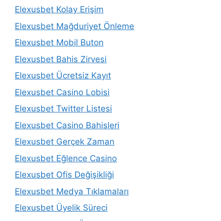
Elexusbet Kolay Erişim
Elexusbet Mağduriyet Önleme
Elexusbet Mobil Buton
Elexusbet Bahis Zirvesi
Elexusbet Ücretsiz Kayıt
Elexusbet Casino Lobisi
Elexusbet Twitter Listesi
Elexusbet Casino Bahisleri
Elexusbet Gerçek Zaman
Elexusbet Eğlence Casino
Elexusbet Ofis Değişikliği
Elexusbet Medya Tıklamaları
Elexusbet Üyelik Süreci